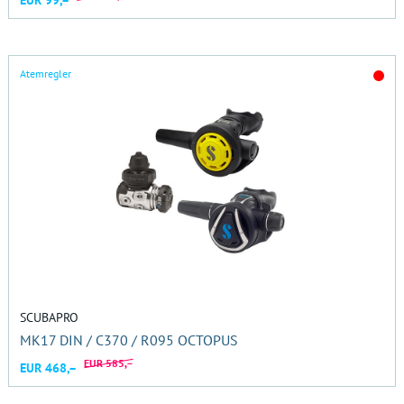
EUR 99,–
Atemregler
SCUBAPRO
MK17 DIN / C370 / R095 OCTOPUS
EUR 585,–
EUR 468,–