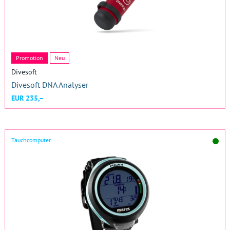
Promotion
Neu
Divesoft
Divesoft DNA Analyser
EUR 235,–
Tauchcomputer