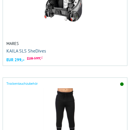
MARES
KAILA SLS SheDives
EUR 599,–
EUR 299,–
Trockentauchzubehör