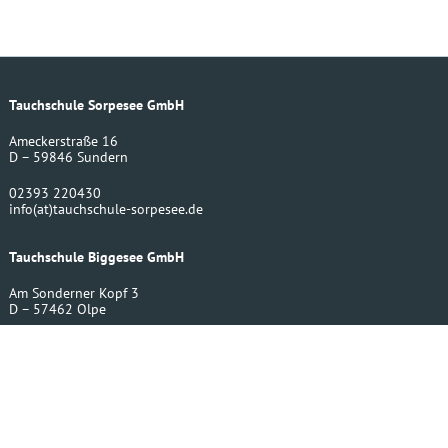
Tauchschule Sorpesee GmbH
Ameckerstraße 16
D – 59846 Sundern
02393 220430
info
(at)
tauchschule-sorpesee.de
Tauchschule Biggesee GmbH
Am Sonderner Kopf 3
D – 57462 Olpe
02761 8598490
info
(at)
tauchschule-biggesee.de
Bergwerktauchen UG
Amecker Str. 16