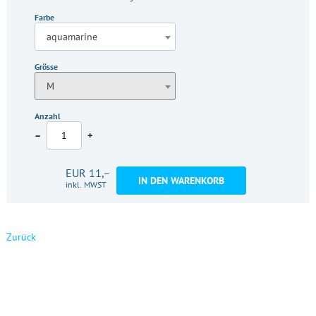
Farbe
aquamarine
Grösse
M
Anzahl
–
+
EUR 11,–
IN DEN WARENKORB
inkl. MWST
Zurück