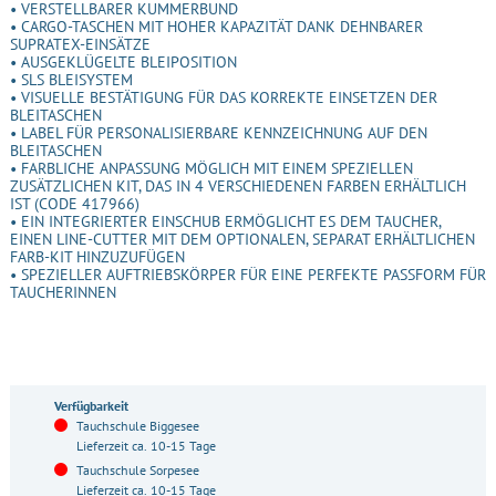
• VERSTELLBARER KUMMERBUND
• CARGO-TASCHEN MIT HOHER KAPAZITÄT DANK DEHNBARER
SUPRATEX-EINSÄTZE
• AUSGEKLÜGELTE BLEIPOSITION
• SLS BLEISYSTEM
• VISUELLE BESTÄTIGUNG FÜR DAS KORREKTE EINSETZEN DER
BLEITASCHEN
• LABEL FÜR PERSONALISIERBARE KENNZEICHNUNG AUF DEN
BLEITASCHEN
• FARBLICHE ANPASSUNG MÖGLICH MIT EINEM SPEZIELLEN
ZUSÄTZLICHEN KIT, DAS IN 4 VERSCHIEDENEN FARBEN ERHÄLTLICH
IST (CODE 417966)
• EIN INTEGRIERTER EINSCHUB ERMÖGLICHT ES DEM TAUCHER,
EINEN LINE-CUTTER MIT DEM OPTIONALEN, SEPARAT ERHÄLTLICHEN
FARB-KIT HINZUZUFÜGEN
• SPEZIELLER AUFTRIEBSKÖRPER FÜR EINE PERFEKTE PASSFORM FÜR
TAUCHERINNEN
Verfügbarkeit
Tauchschule Biggesee
Lieferzeit ca. 10-15 Tage
Tauchschule Sorpesee
Lieferzeit ca. 10-15 Tage