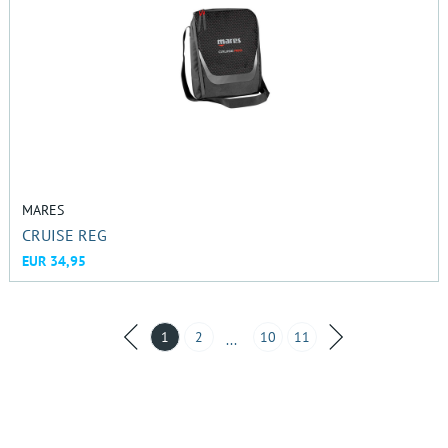
MARES
CRUISE REG
EUR 34,95
1
2
10
11
...