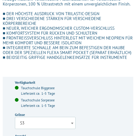
Körperzonen, 100 % Ultrastretch mit einem unvergleichlichen Finish.
■ DER HÖCHSTE AUSDRUCK VON TRILASTIC-DESIGN
■ DREI VERSCHIEDENE STÄRKEN FÜR VERSCHIEDENE
KÖRPERBEREICHE
■ NEUER, WEICHER ERGONOMISCHER CUSTOM-VERSCHLUSS
■ KOMFORTSYSTEM FÜR RÜCKEN UND SCHULTERN
■ FRONTREISSVERSCHLUSS HINTERLEGT MIT WEICHEM NEOPREN FÜR
MEHR KOMFORT UND BESSERE ISOLATION
■ INTEGRIERTE SCHNALLE AM BEIN ZUM BEFESTIGEN DER HAUBE
ODER DER SPEZIELLEN FLEXA SMART POCKET (SEPARAT ERHÄLTLICH)
■ BEIDSEITIG GRIFFIGE HANDGELENKEINSÄTZE FÜR INSTRUMENTE
Verfügbarkeit
Tauchschule Biggesee
Lieferzeit ca. 1-5 Tage
Tauchschule Sorpesee
Lieferzeit ca. 1-5 Tage
Grösse
S3
Anzahl