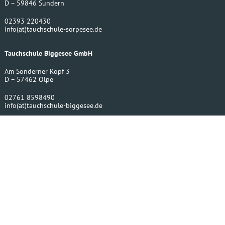
D – 59846 Sundern
02393 220430
info
(at)
tauchschule-sorpesee.de
Tauchschule Biggesee GmbH
Am Sonderner Kopf 3
D – 57462 Olpe
02761 8598490
info
(at)
tauchschule-biggesee.de
Bergwerktauchen UG
Amecker Str. 16
D – 59846 Sundern
02393 220430
info
(at)
bergwerktauchen.de
Impressum
Größentabellen