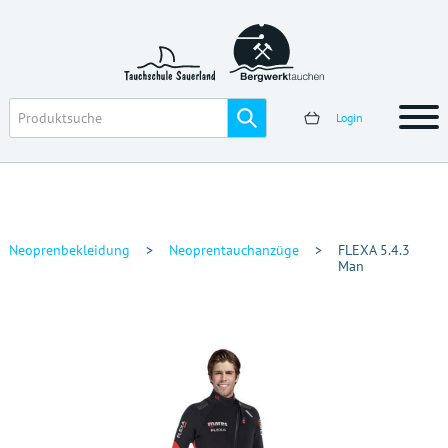
Login
Neoprenbekleidung
>
Neoprentauchanzüge
>
FLEXA 5.4.3
Man