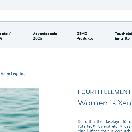
bote /
Adventsdeals
DEMO
Tauchplat
%
2025
Produkte
Eintritte
therm Leggings
FOURTH ELEMENT
Women´s Xero
Der ultimative Baselayer für
Polartec® Powerstretch®, das 
eine Luftschicht ein, wodurch 