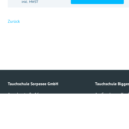
inkl. MWST
Zurück
Tauchschule Sorpesee GmbH
Tauchschule Bigg
Ameckerstraße 16
Am Sonderner Kopf
D – 59846 Sundern
D – 57462 Olpe
02393 220430
02761 8598490
info
(at)
tauchschule-sorpesee.de
info
(at)
tauchschule