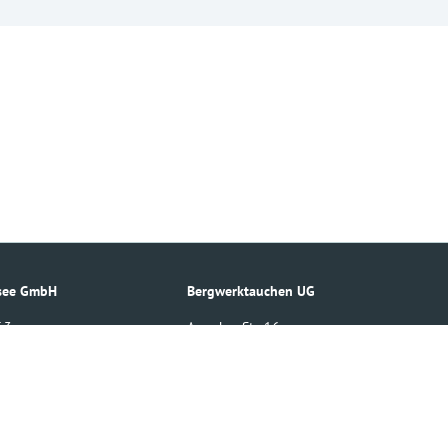
esee GmbH
Bergwerktauchen UG
 3
Amecker Str. 16
D – 59846 Sundern
02393 220430
-biggesee.de
info
(at)
bergwerktauchen.de