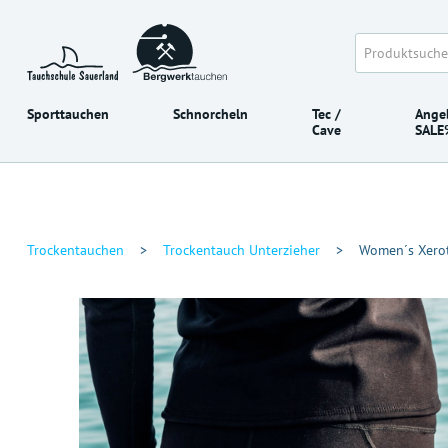
Sporttauchen
Schnorcheln
Tec /
Ange
Cave
SALE
Trockentauchen
>
Trockentauch Unterzieher
>
Women´s Xero