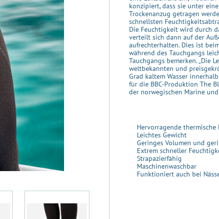
konzipiert, dass sie unter ei
Trockenanzug getragen werden
schnellsten Feuchtigkeitsabtr
Die Feuchtigkeit wird durch 
verteilt sich dann auf der Au
aufrechterhalten. Dies ist bei
während des Tauchgangs leich
Tauchgangs bemerken. „Die Lei
weltbekannten und preisgekrö
Grad kaltem Wasser innerhalb 
für die BBC-Produktion The B
der norwegischen Marine und d
Hervorragende thermische 
Leichtes Gewicht
Geringes Volumen und gerin
Extrem schneller Feuchtigke
Strapazierfähig
Maschinenwaschbar
Funktioniert auch bei Näss