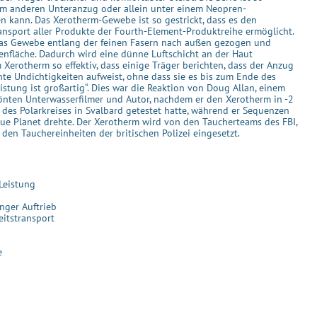
nem anderen Unteranzug oder allein unter einem Neopren-
 kann. Das Xerotherm-Gewebe ist so gestrickt, dass es den
ansport aller Produkte der Fourth-Element-Produktreihe ermöglicht.
das Gewebe entlang der feinen Fasern nach außen gezogen und
ßenfläche. Dadurch wird eine dünne Luftschicht an der Haut
m Xerotherm so effektiv, dass einige Träger berichten, dass der Anzug
te Undichtigkeiten aufweist, ohne dass sie es bis zum Ende des
stung ist großartig“. Dies war die Reaktion von Doug Allan, einem
nten Unterwasserfilmer und Autor, nachdem er den Xerotherm in -2
des Polarkreises in Svalbard getestet hatte, während er Sequenzen
lue Planet drehte. Der Xerotherm wird von den Taucherteams des FBI,
en Tauchereinheiten der britischen Polizei eingesetzt.
Leistung
ger Auftrieb
itstransport
e