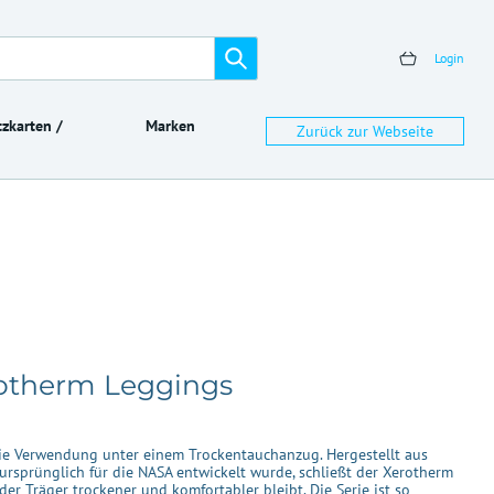
Login
zkarten /
Marken
Zurück zur Webseite
therm Leggings
 die Verwendung unter einem Trockentauchanzug. Hergestellt aus
ursprünglich für die NASA entwickelt wurde, schließt der Xerotherm
der Träger trockener und komfortabler bleibt. Die Serie ist so