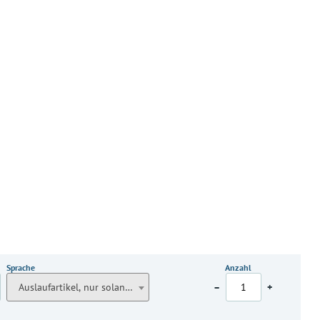
Sprache
Anzahl
Auslaufartikel, nur solange der Vorrat reicht
–
+