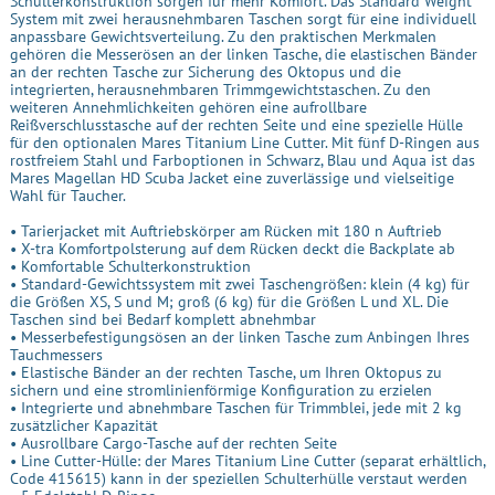
Schulterkonstruktion sorgen für mehr Komfort. Das Standard Weight
System mit zwei herausnehmbaren Taschen sorgt für eine individuell
anpassbare Gewichtsverteilung. Zu den praktischen Merkmalen
gehören die Messerösen an der linken Tasche, die elastischen Bänder
an der rechten Tasche zur Sicherung des Oktopus und die
integrierten, herausnehmbaren Trimmgewichtstaschen. Zu den
weiteren Annehmlichkeiten gehören eine aufrollbare
Reißverschlusstasche auf der rechten Seite und eine spezielle Hülle
für den optionalen Mares Titanium Line Cutter. Mit fünf D-Ringen aus
rostfreiem Stahl und Farboptionen in Schwarz, Blau und Aqua ist das
Mares Magellan HD Scuba Jacket eine zuverlässige und vielseitige
Wahl für Taucher.
• Tarierjacket mit Auftriebskörper am Rücken mit 180 n Auftrieb
• X-tra Komfortpolsterung auf dem Rücken deckt die Backplate ab
• Komfortable Schulterkonstruktion
• Standard-Gewichtssystem mit zwei Taschengrößen: klein (4 kg) für
die Größen XS, S und M; groß (6 kg) für die Größen L und XL. Die
Taschen sind bei Bedarf komplett abnehmbar
• Messerbefestigungsösen an der linken Tasche zum Anbingen Ihres
Tauchmessers
• Elastische Bänder an der rechten Tasche, um Ihren Oktopus zu
sichern und eine stromlinienförmige Konfiguration zu erzielen
• Integrierte und abnehmbare Taschen für Trimmblei, jede mit 2 kg
zusätzlicher Kapazität
• Ausrollbare Cargo-Tasche auf der rechten Seite
• Line Cutter-Hülle: der Mares Titanium Line Cutter (separat erhältlich,
Code 415615) kann in der speziellen Schulterhülle verstaut werden