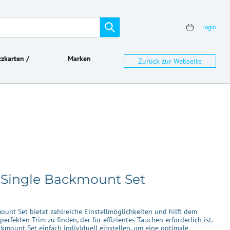
Login
zkarten /
Marken
Zurück zur Webseite
n Single Backmount Set
unt Set bietet zahlreiche Einstellmöglichkeiten und hilft dem
rfekten Trim zu finden, der für effizientes Tauchen erforderlich ist.
kmount Set einfach individuell einstellen, um eine optimale