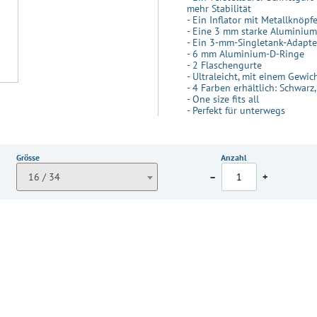
mehr Stabilität
- Ein Inflator mit Metallknöpf
- Eine 3 mm starke Aluminium
- Ein 3-mm-Singletank-Adapt
- 6 mm Aluminium-D-Ringe
- 2 Flaschengurte
- Ultraleicht, mit einem Gewic
- 4 Farben erhältlich: Schwarz
- One size fits all
- Perfekt für unterwegs
Grösse
Anzahl
16 / 34
–
+