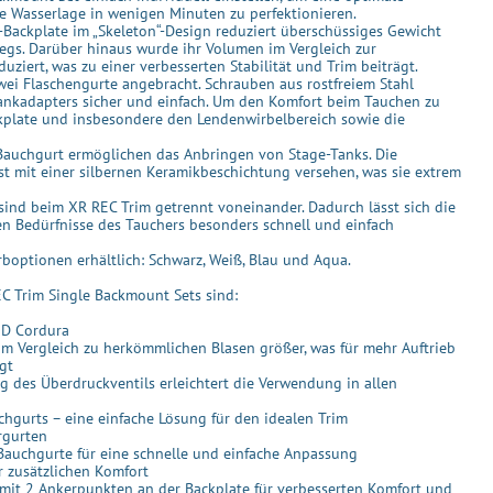
re Wasserlage in wenigen Minuten zu perfektionieren.
-Backplate im „Skeleton“-Design reduziert überschüssiges Gewicht
wegs. Darüber hinaus wurde ihr Volumen im Vergleich zur
ziert, was zu einer verbesserten Stabilität und Trim beiträgt.
wei Flaschengurte angebracht. Schrauben aus rostfreiem Stahl
ankadapters sicher und einfach. Um den Komfort beim Tauchen zu
ckplate und insbesondere den Lendenwirbelbereich sowie die
auchgurt ermöglichen das Anbringen von Stage-Tanks. Die
ist mit einer silbernen Keramikbeschichtung versehen, was sie extrem
sind beim XR REC Trim getrennt voneinander. Dadurch lässt sich die
en Bedürfnisse des Tauchers besonders schnell und einfach
arboptionen erhältlich: Schwarz, Weiß, Blau und Aqua.
 Trim Single Backmount Sets sind:
0D Cordura
t im Vergleich zu herkömmlichen Blasen größer, was für mehr Auftrieb
gt
g des Überdruckventils erleichtert die Verwendung in allen
hgurts – eine einfache Lösung für den idealen Trim
rgurten
Bauchgurte für eine schnelle und einfache Anpassung
ür zusätzlichen Komfort
rt mit 2 Ankerpunkten an der Backplate für verbesserten Komfort und