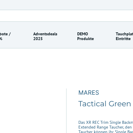
bote /
Adventsdeals
DEMO
Tauchplat
%
2025
Produkte
Eintritte
MARES
Tactical Gree
Das XR REC Trim Single Backmo
Extended Range Taucher, den pe
Taucher können ihr Single Bac