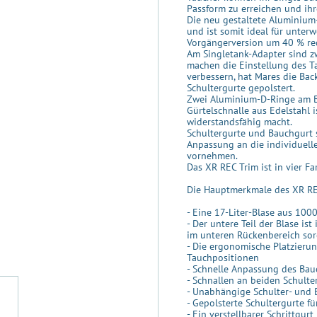
Passform zu erreichen und ih
Die neu gestaltete Aluminium
und ist somit ideal für unter
Vorgängerversion um 40 % redu
Am Singletank-Adapter sind z
machen die Einstellung des T
verbessern, hat Mares die Ba
Schultergurte gepolstert.
Zwei Aluminium-D-Ringe am B
Gürtelschnalle aus Edelstahl 
widerstandsfähig macht.
Schultergurte und Bauchgurt 
Anpassung an die individuell
vornehmen.
Das XR REC Trim ist in vier F
Die Hauptmerkmale des XR REC
- Eine 17-Liter-Blase aus 100
- Der untere Teil der Blase is
im unteren Rückenbereich sor
- Die ergonomische Platzierun
Tauchpositionen
- Schnelle Anpassung des Bauc
- Schnallen an beiden Schulte
- Unabhängige Schulter- und 
- Gepolsterte Schultergurte f
- Ein verstellbarer Schrittgu