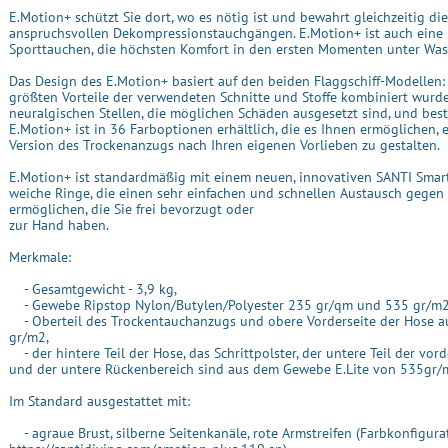
E.Motion+ schützt Sie dort, wo es nötig ist und bewahrt gleichzeitig di
anspruchsvollen Dekompressionstauchgängen. E.Motion+ ist auch eine 
Sporttauchen, die höchsten Komfort in den ersten Momenten unter Wass
Das Design des E.Motion+ basiert auf den beiden Flaggschiff-Modellen: 
größten Vorteile der verwendeten Schnitte und Stoffe kombiniert wur
neuralgischen Stellen, die möglichen Schäden ausgesetzt sind, und bes
E.Motion+ ist in 36 Farboptionen erhältlich, die es Ihnen ermöglichen, 
Version des Trockenanzugs nach Ihren eigenen Vorlieben zu gestalten.
E.Motion+ ist standardmäßig mit einem neuen, innovativen SANTI Smart
weiche Ringe, die einen sehr einfachen und schnellen Austausch gegen
ermöglichen, die Sie frei bevorzugt oder
zur Hand haben.
Merkmale:
- Gesamtgewicht - 3,9 kg,
- Gewebe Ripstop Nylon/Butylen/Polyester 235 gr/qm und 535 gr/m2
- Oberteil des Trockentauchanzugs und obere Vorderseite der Hose a
gr/m2,
- der hintere Teil der Hose, das Schrittpolster, der untere Teil der vo
und der untere Rückenbereich sind aus dem Gewebe E.Lite von 535gr/
Im Standard ausgestattet mit:
- agraue Brust, silberne Seitenkanäle, rote Armstreifen (Farbkonfigura