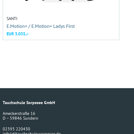
SANTI
E.Motion+ / E.Motion+ Ladys First
EUR 3.035,–
Tauchschule Sorpesee GmbH
Ameckerstraße 16
D – 59846 Sundern
02393 220430
info
(at)
tauchschule-sorpesee.de