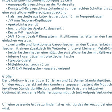
https://santidiving.com/emotion-plus,119,en)
- Aquaseal-Reißverschluss an der Vorderseite
- Kunststoff-Reißverschluss Zulaufend von der rechten Schulter bis z
eine zusätzliche Reißverschlussabdeckung
- Halsmanschette aus Latex, isoliert durch 3 mm Neoprenkragen
- 7/9 mm Neopren-Kopfhaube
- Apeks-Einlassventil
- hochprofiliertes Apeks-Auslassventil
- Kevlar®-Kniepolster
- SANTI Smart Seals® Ringsystem mit Silikonmanschetten an den Ha
einfachen Austausch
- zwei große und funktionelle Cargo-Taschen an den Oberschenkeln 
Tasche mit einem Zusatzfach für Wetnotes und zwei kleineren Metall-D
- beide Taschen haben eine nützliche zusätzliche Tasche mit Reißver
- interne Hosenträger mit praktischer Tasche
- Flexsole-Stiefel
- Mitteldruckschlauch 75 cm
- STAY DRY Reisetasche - wasserabweisend
Größen:
Der E.Motion+ ist verfügbar 16 Herren und 12 Damen Standardgrößen.
Um den Anzug perfekt auf den Kunden anzupassen besteht die Möglich
jeweiligen Standardgröße durchzuführen (im Basispreis inklusive).
Optional ist auch eine Maßanfertigung möglich (mit Aufpreis Verbunden
Um eine passende Größe zu finden ist es wichtig das der Anzug bei ei
wird.