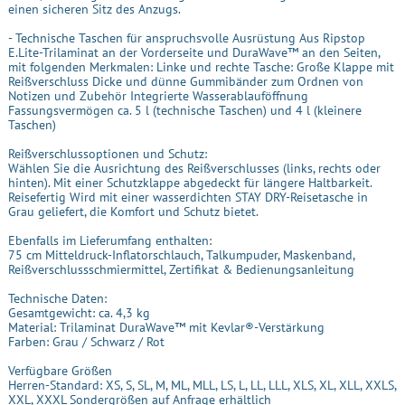
einen sicheren Sitz des Anzugs.
- Technische Taschen für anspruchsvolle Ausrüstung Aus Ripstop
E.Lite-Trilaminat an der Vorderseite und DuraWave™ an den Seiten,
mit folgenden Merkmalen: Linke und rechte Tasche: Große Klappe mit
Reißverschluss Dicke und dünne Gummibänder zum Ordnen von
Notizen und Zubehör Integrierte Wasserablauföffnung
Fassungsvermögen ca. 5 l (technische Taschen) und 4 l (kleinere
Taschen)
Reißverschlussoptionen und Schutz:
Wählen Sie die Ausrichtung des Reißverschlusses (links, rechts oder
hinten). Mit einer Schutzklappe abgedeckt für längere Haltbarkeit.
Reisefertig Wird mit einer wasserdichten STAY DRY-Reisetasche in
Grau geliefert, die Komfort und Schutz bietet.
Ebenfalls im Lieferumfang enthalten:
75 cm Mitteldruck-Inflatorschlauch, Talkumpuder, Maskenband,
Reißverschlussschmiermittel, Zertifikat & Bedienungsanleitung
Technische Daten:
Gesamtgewicht: ca. 4,3 kg
Material: Trilaminat DuraWave™ mit Kevlar®-Verstärkung
Farben: Grau / Schwarz / Rot
Verfügbare Größen
Herren-Standard: XS, S, SL, M, ML, MLL, LS, L, LL, LLL, XLS, XL, XLL, XXLS,
XXL, XXXL Sondergrößen auf Anfrage erhältlich