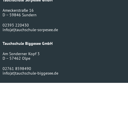
Tauchschule Sorpesee GmbH
Ameckerstraße 16
D – 59846 Sundern
02393 220430
info
(at)
tauchschule-sorpesee.de
Tauchschule Biggesee GmbH
Am Sonderner Kopf 3
D – 57462 Olpe
02761 8598490
info
(at)
tauchschule-biggesee.de
Bergwerktauchen UG
Amecker Str. 16
D – 59846 Sundern
02393 220430
info
(at)
bergwerktauchen.de