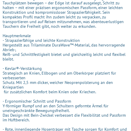
Tauchplätzen bewegen – der Edge ist darauf ausgelegt, Schritt zu
halten – mit einer präzisen ergonomischen Passform, einer leichten
Konstruktion und kompromissloser Strapazierfähigkeit. Sein
kompaktes Profil macht ihn zudem leicht zu verpacken, zu
transportieren und auf Reisen mitzunehmen, was abenteuerlustigen
Tauchern die Freiheit gibt, noch weiter zu erkunden.
Hauptmerkmale
- Strapazierfähige und leichte Konstruktion
Hergestellt aus Trilaminate DuraWave™-Material, das hervorragende
Abrieb-,
Reiß- und Schnittfestigkeit bietet und gleichzeitig leicht und flexibel
bleibt.
- Kevlar®-Verstärkung
Strategisch an Knien, Ellbogen und am Oberkörper platziert für
verbesserten
Schutz. Mit 2,5 mm dicker, weicher Neoprenpolsterung an den
Kniepartien
für zusätzlichen Komfort beim Knien oder Kriechen.
- Ergonomischer Schnitt und Passform
Y-förmiger Rumpf und an den Schultern geformte Ärmel für
uneingeschränkte Bewegungsfreiheit.
Das Design mit Bein-Zwickel verbessert die Flexibilität und Passform
im Hüftbereich.
- Rote, innenliegende Hosenträger mit Tasche sorgen für Komfort und