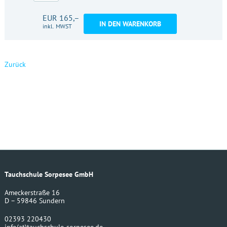
EUR 165,–
IN DEN WARENKORB
inkl. MWST
Zurück
Tauchschule Sorpesee GmbH
Ameckerstraße 16
D – 59846 Sundern
02393 220430
info
(at)
tauchschule-sorpesee.de