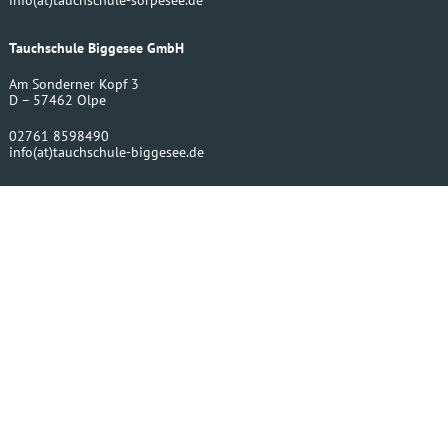
Tauchschule Biggesee GmbH
Am Sonderner Kopf 3
D – 57462 Olpe
02761 8598490
info
(at)
tauchschule-biggesee.de
Bergwerktauchen UG
Amecker Str. 16
D – 59846 Sundern
02393 220430
info
(at)
bergwerktauchen.de
Impressum
Größentabellen
VERTRAG WIDERRUFEN