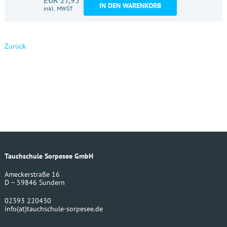
IN DEN WARENKORB
inkl. MWST
Zurück
Tauchschule Sorpesee GmbH
Ameckerstraße 16
D – 59846 Sundern
02393 220430
info
(at)
tauchschule-sorpesee.de