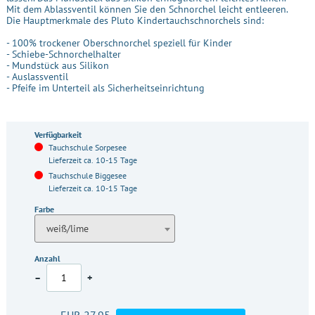
Mit dem Ablassventil können Sie den Schnorchel leicht entleeren.
Die Hauptmerkmale des Pluto Kindertauchschnorchels sind:
- 100% trockener Oberschnorchel speziell für Kinder
- Schiebe-Schnorchelhalter
- Mundstück aus Silikon
- Auslassventil
- Pfeife im Unterteil als Sicherheitseinrichtung
Verfügbarkeit
Tauchschule Sorpesee
Lieferzeit ca. 10-15 Tage
Tauchschule Biggesee
Lieferzeit ca. 10-15 Tage
Farbe
weiß/lime
Anzahl
–
+
EUR 27,95