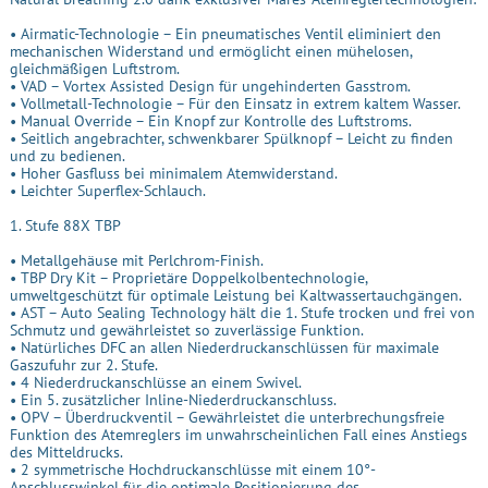
• Airmatic-Technologie – Ein pneumatisches Ventil eliminiert den
mechanischen Widerstand und ermöglicht einen mühelosen,
gleichmäßigen Luftstrom.
• VAD – Vortex Assisted Design für ungehinderten Gasstrom.
• Vollmetall-Technologie – Für den Einsatz in extrem kaltem Wasser.
• Manual Override – Ein Knopf zur Kontrolle des Luftstroms.
• Seitlich angebrachter, schwenkbarer Spülknopf – Leicht zu finden
und zu bedienen.
• Hoher Gasfluss bei minimalem Atemwiderstand.
• Leichter Superflex-Schlauch.
1. Stufe 88X TBP
• Metallgehäuse mit Perlchrom-Finish.
• TBP Dry Kit – Proprietäre Doppelkolbentechnologie,
umweltgeschützt für optimale Leistung bei Kaltwassertauchgängen.
• AST – Auto Sealing Technology hält die 1. Stufe trocken und frei von
Schmutz und gewährleistet so zuverlässige Funktion.
• Natürliches DFC an allen Niederdruckanschlüssen für maximale
Gaszufuhr zur 2. Stufe.
• 4 Niederdruckanschlüsse an einem Swivel.
• Ein 5. zusätzlicher Inline-Niederdruckanschluss.
• OPV – Überdruckventil – Gewährleistet die unterbrechungsfreie
Funktion des Atemreglers im unwahrscheinlichen Fall eines Anstiegs
des Mitteldrucks.
• 2 symmetrische Hochdruckanschlüsse mit einem 10°-
Anschlusswinkel für die optimale Positionierung des