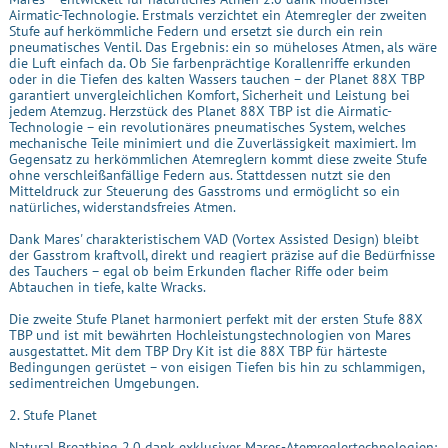
Airmatic-Technologie. Erstmals verzichtet ein Atemregler der zweiten
Stufe auf herkömmliche Federn und ersetzt sie durch ein rein
pneumatisches Ventil. Das Ergebnis: ein so müheloses Atmen, als wäre
die Luft einfach da. Ob Sie farbenprächtige Korallenriffe erkunden
oder in die Tiefen des kalten Wassers tauchen – der Planet 88X TBP
garantiert unvergleichlichen Komfort, Sicherheit und Leistung bei
jedem Atemzug. Herzstück des Planet 88X TBP ist die Airmatic-
Technologie – ein revolutionäres pneumatisches System, welches
mechanische Teile minimiert und die Zuverlässigkeit maximiert. Im
Gegensatz zu herkömmlichen Atemreglern kommt diese zweite Stufe
ohne verschleißanfällige Federn aus. Stattdessen nutzt sie den
Mitteldruck zur Steuerung des Gasstroms und ermöglicht so ein
natürliches, widerstandsfreies Atmen.
Dank Mares' charakteristischem VAD (Vortex Assisted Design) bleibt
der Gasstrom kraftvoll, direkt und reagiert präzise auf die Bedürfnisse
des Tauchers – egal ob beim Erkunden flacher Riffe oder beim
Abtauchen in tiefe, kalte Wracks.
Die zweite Stufe Planet harmoniert perfekt mit der ersten Stufe 88X
TBP und ist mit bewährten Hochleistungstechnologien von Mares
ausgestattet. Mit dem TBP Dry Kit ist die 88X TBP für härteste
Bedingungen gerüstet – von eisigen Tiefen bis hin zu schlammigen,
sedimentreichen Umgebungen.
2. Stufe Planet
Natural Breathing 2.0 dank exklusiver Mares-Atemreglertechnologien: