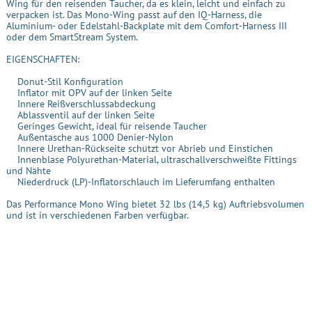
Wing für den reisenden Taucher, da es klein, leicht und einfach zu
verpacken ist. Das Mono-Wing passt auf den IQ-Harness, die
Aluminium- oder Edelstahl-Backplate mit dem Comfort-Harness III
oder dem SmartStream System.
EIGENSCHAFTEN:
Donut-Stil Konfiguration
Inflator mit OPV auf der linken Seite
Innere Reißverschlussabdeckung
Ablassventil auf der linken Seite
Geringes Gewicht, ideal für reisende Taucher
Außentasche aus 1000 Denier-Nylon
Innere Urethan-Rückseite schützt vor Abrieb und Einstichen
Innenblase Polyurethan-Material, ultraschallverschweißte Fittings
und Nähte
Niederdruck (LP)-Inflatorschlauch im Lieferumfang enthalten
Das Performance Mono Wing bietet 32 lbs (14,5 kg) Auftriebsvolumen
und ist in verschiedenen Farben verfügbar.