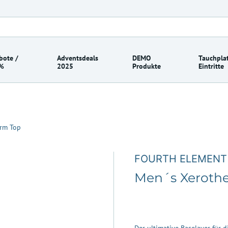
bote /
Adventsdeals
DEMO
Tauchplat
%
2025
Produkte
Eintritte
rm Top
FOURTH ELEMENT
Men´s Xeroth