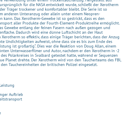
 die Verwendung unter einem Trockentauchanzug. Hergestellt aus
ursprünglich für die NASA entwickelt wurde, schließt der Xerotherm
der Träger trockener und komfortabler bleibt. Die Serie ist so
nem anderen Unteranzug oder allein unter einem Neopren-
 kann. Das Xerotherm-Gewebe ist so gestrickt, dass es den
ansport aller Produkte der Fourth-Element-Produktreihe ermöglicht.
das Gewebe entlang der feinen Fasern nach außen gezogen und
ßenfläche. Dadurch wird eine dünne Luftschicht an der Haut
m Xerotherm so effektiv, dass einige Träger berichten, dass der Anzug
te Undichtigkeiten aufweist, ohne dass sie es bis zum Ende des
stung ist großartig“. Dies war die Reaktion von Doug Allan, einem
nten Unterwasserfilmer und Autor, nachdem er den Xerotherm in -2
des Polarkreises in Svalbard getestet hatte, während er Sequenzen
lue Planet drehte. Der Xerotherm wird von den Taucherteams des FBI,
en Tauchereinheiten der britischen Polizei eingesetzt.
Leistung
ger Auftrieb
itstransport
e