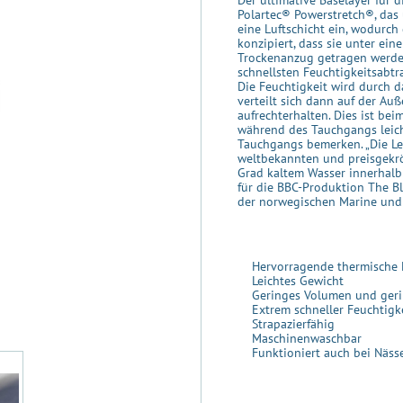
Der ultimative Baselayer für
Polartec® Powerstretch®, das 
eine Luftschicht ein, wodurch 
konzipiert, dass sie unter ei
Trockenanzug getragen werden
schnellsten Feuchtigkeitsabtr
Die Feuchtigkeit wird durch 
verteilt sich dann auf der Au
aufrechterhalten. Dies ist bei
während des Tauchgangs leich
Tauchgangs bemerken. „Die Lei
weltbekannten und preisgekrö
Grad kaltem Wasser innerhalb 
für die BBC-Produktion The B
der norwegischen Marine und d
Hervorragende thermische 
Leichtes Gewicht
Geringes Volumen und gerin
Extrem schneller Feuchtigke
Strapazierfähig
Maschinenwaschbar
Funktioniert auch bei Näss