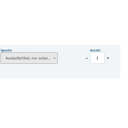
Sprache
Anzahl
Auslaufartikel, nur solange der Vorrat reicht
–
+