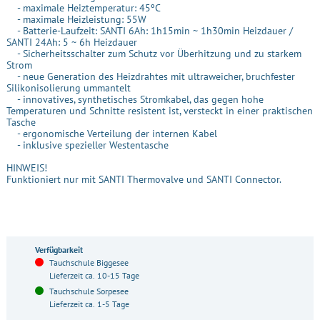
- maximale Heiztemperatur: 45ºC
- maximale Heizleistung: 55W
- Batterie-Laufzeit: SANTI 6Ah: 1h15min ~ 1h30min Heizdauer /
SANTI 24Ah: 5 ~ 6h Heizdauer
- Sicherheitsschalter zum Schutz vor Überhitzung und zu starkem
Strom
- neue Generation des Heizdrahtes mit ultraweicher, bruchfester
Silikonisolierung ummantelt
- innovatives, synthetisches Stromkabel, das gegen hohe
Temperaturen und Schnitte resistent ist, versteckt in einer praktischen
Tasche
- ergonomische Verteilung der internen Kabel
- inklusive spezieller Westentasche
HINWEIS!
Funktioniert nur mit SANTI Thermovalve und SANTI Connector.
Verfügbarkeit
Tauchschule Biggesee
Lieferzeit ca. 10-15 Tage
Tauchschule Sorpesee
Lieferzeit ca. 1-5 Tage