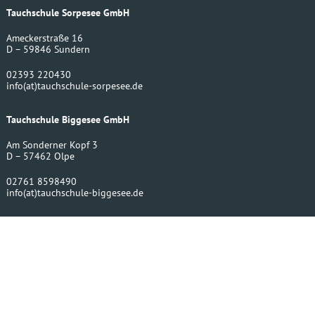
Tauchschule Sorpesee GmbH
Ameckerstraße 16
D – 59846 Sundern
02393 220430
info
(at)
tauchschule-sorpesee.de
Tauchschule Biggesee GmbH
Am Sonderner Kopf 3
D – 57462 Olpe
02761 8598490
info
(at)
tauchschule-biggesee.de
Bergwerktauchen UG
Amecker Str. 16
D – 59846 Sundern
02393 220430
info
(at)
bergwerktauchen.de