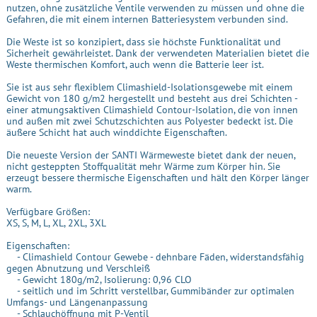
nutzen, ohne zusätzliche Ventile verwenden zu müssen und ohne die
Gefahren, die mit einem internen Batteriesystem verbunden sind.
Die Weste ist so konzipiert, dass sie höchste Funktionalität und
Sicherheit gewährleistet. Dank der verwendeten Materialien bietet die
Weste thermischen Komfort, auch wenn die Batterie leer ist.
Sie ist aus sehr flexiblem Climashield-Isolationsgewebe mit einem
Gewicht von 180 g/m2 hergestellt und besteht aus drei Schichten -
einer atmungsaktiven Climashield Contour-Isolation, die von innen
und außen mit zwei Schutzschichten aus Polyester bedeckt ist. Die
äußere Schicht hat auch winddichte Eigenschaften.
Die neueste Version der SANTI Wärmeweste bietet dank der neuen,
nicht gesteppten Stoffqualität mehr Wärme zum Körper hin. Sie
erzeugt bessere thermische Eigenschaften und hält den Körper länger
warm.
Verfügbare Größen:
XS, S, M, L, XL, 2XL, 3XL
Eigenschaften:
- Climashield Contour Gewebe - dehnbare Fäden, widerstandsfähig
gegen Abnutzung und Verschleiß
- Gewicht 180g/m2, Isolierung: 0,96 CLO
- seitlich und im Schritt verstellbar, Gummibänder zur optimalen
Umfangs- und Längenanpassung
- Schlauchöffnung mit P-Ventil