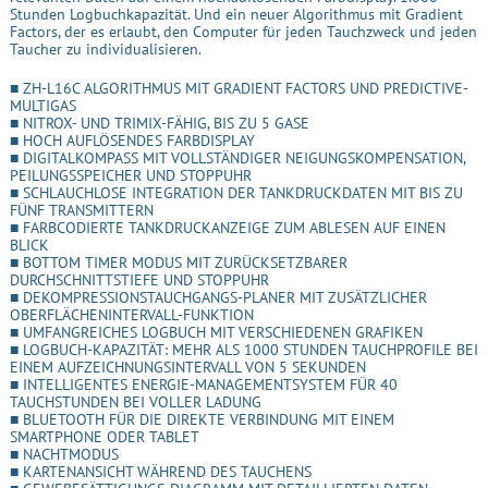
Stunden Logbuchkapazität. Und ein neuer Algorithmus mit Gradient
Factors, der es erlaubt, den Computer für jeden Tauchzweck und jeden
Taucher zu individualisieren.
■ ZH-L16C ALGORITHMUS MIT GRADIENT FACTORS UND PREDICTIVE-
MULTIGAS
■ NITROX- UND TRIMIX-FÄHIG, BIS ZU 5 GASE
■ HOCH AUFLÖSENDES FARBDISPLAY
■ DIGITALKOMPASS MIT VOLLSTÄNDIGER NEIGUNGSKOMPENSATION,
PEILUNGSSPEICHER UND STOPPUHR
■ SCHLAUCHLOSE INTEGRATION DER TANKDRUCKDATEN MIT BIS ZU
FÜNF TRANSMITTERN
■ FARBCODIERTE TANKDRUCKANZEIGE ZUM ABLESEN AUF EINEN
BLICK
■ BOTTOM TIMER MODUS MIT ZURÜCKSETZBARER
DURCHSCHNITTSTIEFE UND STOPPUHR
■ DEKOMPRESSIONSTAUCHGANGS-PLANER MIT ZUSÄTZLICHER
OBERFLÄCHENINTERVALL-FUNKTION
■ UMFANGREICHES LOGBUCH MIT VERSCHIEDENEN GRAFIKEN
■ LOGBUCH-KAPAZITÄT: MEHR ALS 1000 STUNDEN TAUCHPROFILE BEI
EINEM AUFZEICHNUNGSINTERVALL VON 5 SEKUNDEN
■ INTELLIGENTES ENERGIE-MANAGEMENTSYSTEM FÜR 40
TAUCHSTUNDEN BEI VOLLER LADUNG
■ BLUETOOTH FÜR DIE DIREKTE VERBINDUNG MIT EINEM
SMARTPHONE ODER TABLET
■ NACHTMODUS
■ KARTENANSICHT WÄHREND DES TAUCHENS