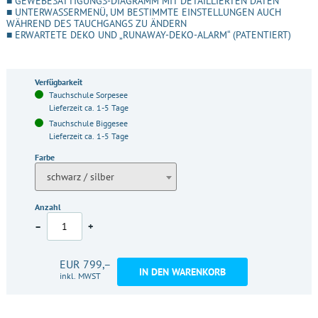
■ GEWEBESÄTTIGUNGS-DIAGRAMM MIT DETAILLIERTEN DATEN
■ UNTERWASSERMENÜ, UM BESTIMMTE EINSTELLUNGEN AUCH
WÄHREND DES TAUCHGANGS ZU ÄNDERN
■ ERWARTETE DEKO UND „RUNAWAY-DEKO-ALARM“ (PATENTIERT)
Verfügbarkeit
Tauchschule Sorpesee
Lieferzeit ca. 1-5 Tage
Tauchschule Biggesee
Lieferzeit ca. 1-5 Tage
Farbe
schwarz / silber
Anzahl
–
+
EUR 799,–
IN DEN WARENKORB
inkl. MWST