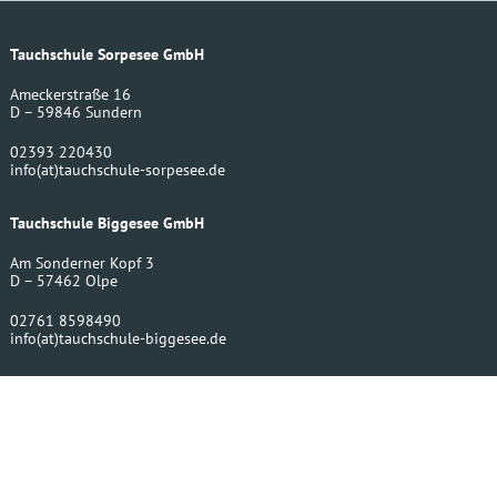
Tauchschule Sorpesee GmbH
Ameckerstraße 16
D – 59846 Sundern
02393 220430
info
(at)
tauchschule-sorpesee.de
Tauchschule Biggesee GmbH
Am Sonderner Kopf 3
D – 57462 Olpe
02761 8598490
info
(at)
tauchschule-biggesee.de
Bergwerktauchen UG
Amecker Str. 16
D – 59846 Sundern
02393 220430