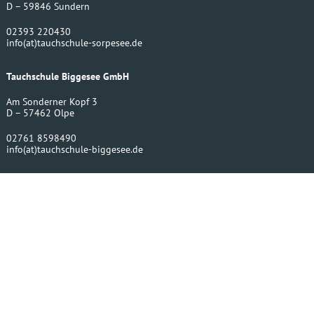
D – 59846 Sundern
02393 220430
info
(at)
tauchschule-sorpesee.de
Tauchschule Biggesee GmbH
Am Sonderner Kopf 3
D – 57462 Olpe
02761 8598490
info
(at)
tauchschule-biggesee.de
Bergwerktauchen UG
Amecker Str. 16
D – 59846 Sundern
02393 220430
info
(at)
bergwerktauchen.de
Impressum
Größentabellen