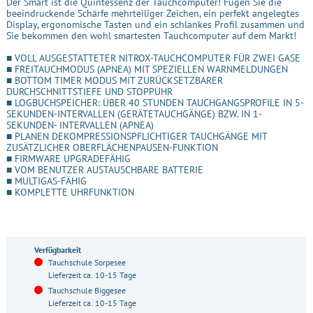
Der Smart ist die Quintessenz der Tauchcomputer! Fügen Sie die
beeindruckende Schärfe mehrteiliger Zeichen, ein perfekt angelegtes
Display, ergonomische Tasten und ein schlankes Profil zusammen und
Sie bekommen den wohl smartesten Tauchcomputer auf dem Markt!
■ VOLL AUSGESTATTETER NITROX-TAUCHCOMPUTER FÜR ZWEI GASE
■ FREITAUCHMODUS (APNEA) MIT SPEZIELLEN WARNMELDUNGEN
■ BOTTOM TIMER MODUS MIT ZURÜCKSETZBARER
DURCHSCHNITTSTIEFE UND STOPPUHR
■ LOGBUCHSPEICHER: ÜBER 40 STUNDEN TAUCHGANGSPROFILE IN 5-
SEKUNDEN-INTERVALLEN (GERÄTETAUCHGÄNGE) BZW. IN 1-
SEKUNDEN- INTERVALLEN (APNEA)
■ PLANEN DEKOMPRESSIONSPFLICHTIGER TAUCHGÄNGE MIT
ZUSÄTZLICHER OBERFLÄCHENPAUSEN-FUNKTION
■ FIRMWARE UPGRADEFÄHIG
■ VOM BENUTZER AUSTAUSCHBARE BATTERIE
■ MULTIGAS-FÄHIG
■ KOMPLETTE UHRFUNKTION
Verfügbarkeit
Tauchschule Sorpesee
Lieferzeit ca. 10-15 Tage
Tauchschule Biggesee
Lieferzeit ca. 10-15 Tage