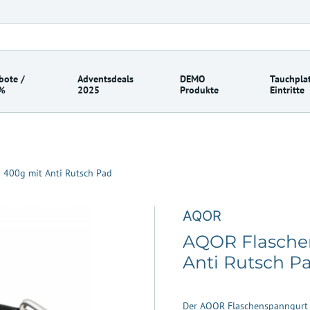
bote /
Adventsdeals
DEMO
Tauchplat
%
2025
Produkte
Eintritte
 400g mit Anti Rutsch Pad
AQOR
AQOR Flaschen
Anti Rutsch P
Der AQOR Flaschenspanngurt b