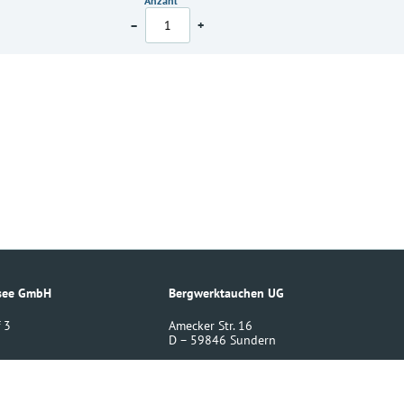
Anzahl
–
+
esee GmbH
Bergwerktauchen UG
 3
Amecker Str. 16
D – 59846 Sundern
02393 220430
-biggesee.de
info
(at)
bergwerktauchen.de