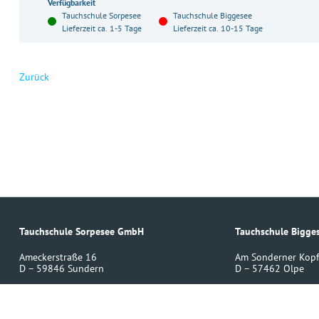
Verfügbarkeit
Tauchschule Sorpesee
Tauchschule Biggesee
Lieferzeit ca. 1-5 Tage
Lieferzeit ca. 10-15 Tage
Zurück
Tauchschule Sorpesee GmbH
Tauchschule Bigg
Ameckerstraße 16
Am Sonderner Kopf
D – 59846 Sundern
D – 57462 Olpe
02393 220430
02761 8598490
info
(at)
tauchschule-sorpesee.de
info
(at)
tauchschule