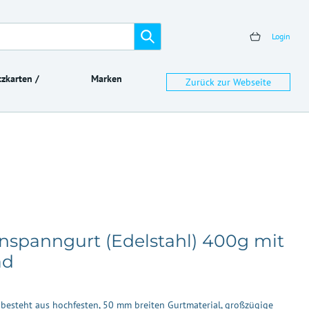
Login
zkarten /
Marken
Zurück zur Webseite
spanngurt (Edelstahl) 400g mit
ad
esteht aus hochfesten, 50 mm breiten Gurtmaterial, großzügige