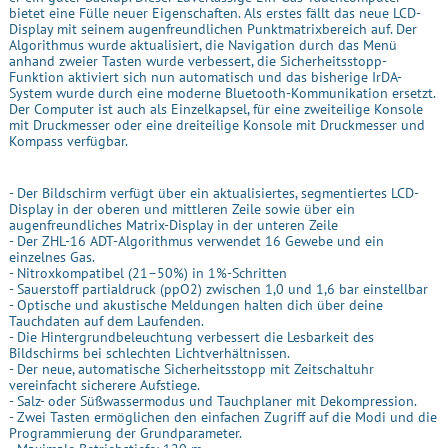
bietet eine Fülle neuer Eigenschaften. Als erstes fällt das neue LCD-
Display mit seinem augenfreundlichen Punktmatrixbereich auf. Der
Algorithmus wurde aktualisiert, die Navigation durch das Menü
anhand zweier Tasten wurde verbessert, die Sicherheitsstopp-
Funktion aktiviert sich nun automatisch und das bisherige IrDA-
System wurde durch eine moderne Bluetooth-Kommunikation ersetzt.
Der Computer ist auch als Einzelkapsel, für eine zweiteilige Konsole
mit Druckmesser oder eine dreiteilige Konsole mit Druckmesser und
Kompass verfügbar.
- Der Bildschirm verfügt über ein aktualisiertes, segmentiertes LCD-
Display in der oberen und mittleren Zeile sowie über ein
augenfreundliches Matrix-Display in der unteren Zeile
- Der ZHL-16 ADT-Algorithmus verwendet 16 Gewebe und ein
einzelnes Gas.
- Nitroxkompatibel (21–50%) in 1%-Schritten
- Sauerstoff partialdruck (ppO2) zwischen 1,0 und 1,6 bar einstellbar
- Optische und akustische Meldungen halten dich über deine
Tauchdaten auf dem Laufenden.
- Die Hintergrundbeleuchtung verbessert die Lesbarkeit des
Bildschirms bei schlechten Lichtverhältnissen.
- Der neue, automatische Sicherheitsstopp mit Zeitschaltuhr
vereinfacht sicherere Aufstiege.
- Salz- oder Süßwassermodus und Tauchplaner mit Dekompression.
- Zwei Tasten ermöglichen den einfachen Zugriff auf die Modi und die
Programmierung der Grundparameter.