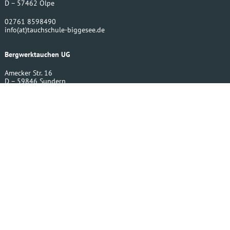
D – 57462 Olpe
02761 8598490
info
(at)
tauchschule-biggesee.de
Bergwerktauchen UG
Amecker Str. 16
D – 59846 Sundern
02393 220430
info
(at)
bergwerktauchen.de
Impressum
Größentabellen
VERTRAG WIDERRUFEN
© 2026 Tauchschule Sauerland
Powered by store.guru